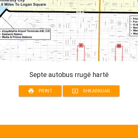
Septe autobus rrugë hartë
print
system_update_alt
PRINT
SHKARKUAR