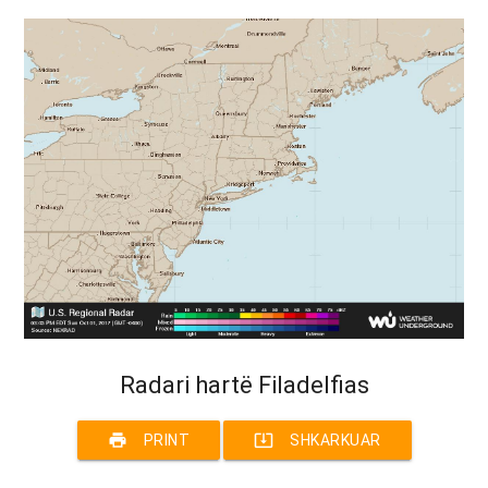
Radari hartë Filadelfias
print
system_update_alt
PRINT
SHKARKUAR