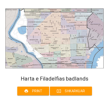
Harta e Filadelfias badlands
print
system_update_alt
PRINT
SHKARKUAR