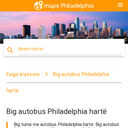
menu
search
Kërkim hartat
Faqja kryesore
Big autobus Philadelphia
hartë
Big autobus Philadelphia hartë
Big turne me autobus Philadelphia hartë. Big autobus