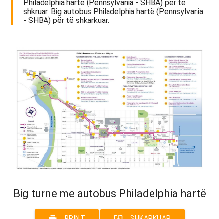
Philadelphia hartë (Pennsylvania - SHBA) për të
shkruar. Big autobus Philadelphia hartë (Pennsylvania
- SHBA) për të shkarkuar.
Big turne me autobus Philadelphia hartë
print
system_update_alt
PRINT
SHKARKUAR